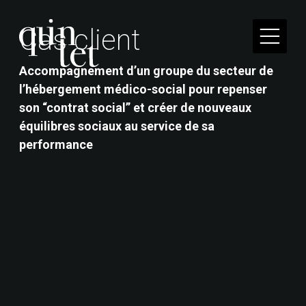
C
a
s
c
l
i
e
n
t
Accompagnement d’un groupe du secteur de
l’hébergement médico-social pour repenser
Quintet conjugue expériences humaines, savoirs
son “contrat social” et créer de nouveaux
académiques et intelligences artificielles pour
équilibres sociaux au service de sa
faire du social une force.
performance
41 rue Réaumur, 75003 Paris
Mentions légales