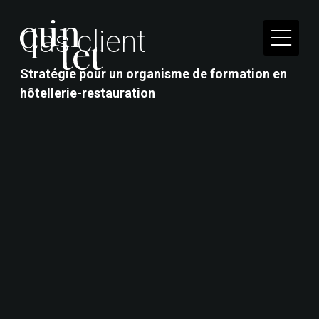
C
a
s
c
l
i
e
n
t
Stratégie pour un organisme de formation en
hôtellerie-restauration
Quintet conjugue expériences humaines, savoirs
académiques et intelligences artificielles pour
faire du social une force.
41 rue Réaumur, 75003 Paris
Mentions légales