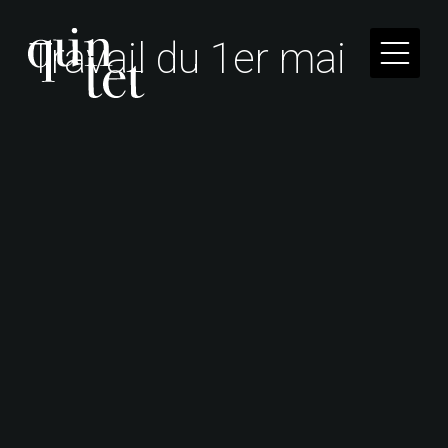
T
r
a
v
a
i
l
d
u
1
e
r
m
a
i
Quintet conjugue expériences humaines, savoirs
académiques et intelligences artificielles pour
faire du social une force.
41 rue Réaumur, 75003 Paris
Mentions légales