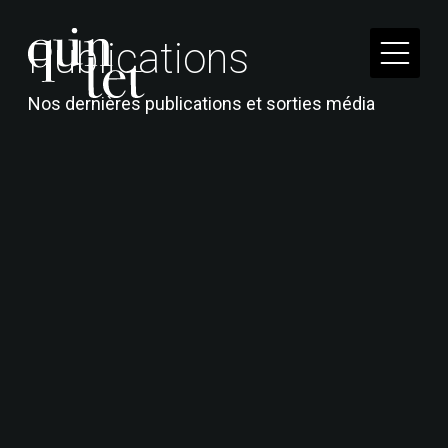
P
u
b
l
i
c
a
t
i
o
n
s
Nos dernières publications et sorties média
Quintet conjugue expériences humaines, savoirs
académiques et intelligences artificielles pour
faire du social une force.
41 rue Réaumur, 75003 Paris
Mentions légales