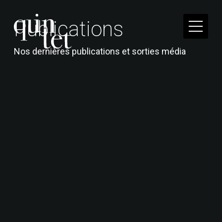
P
u
b
l
i
c
a
t
i
o
n
s
Nos dernières publications et sorties média
Quintet conjugue expériences humaines, savoirs
académiques et intelligences artificielles pour
faire du social une force.
41 rue Réaumur, 75003 Paris
Mentions légales