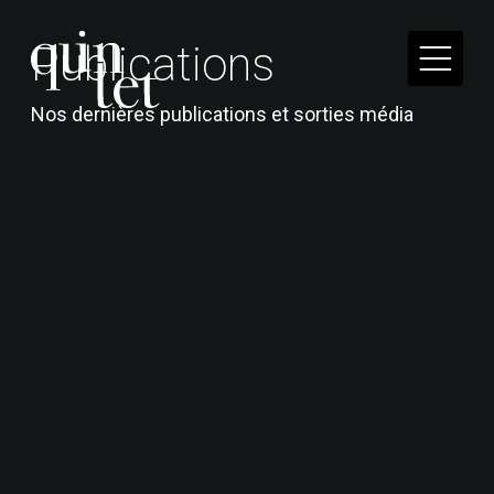
P
u
b
l
i
c
a
t
i
o
n
s
Nos dernières publications et sorties média
Quintet conjugue expériences humaines, savoirs
académiques et intelligences artificielles pour
faire du social une force.
41 rue Réaumur, 75003 Paris
Mentions légales